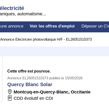
électricité
aniques, automatisme...
 une annonce
Voir les offres d'emploi
Déposer un C
>
Annonce Electricien photovoltaïque H/F - EL26051510373
Cette offre est pourvue.
Annonce EL26051510373 publiée le 15/05/2026
Quercy Blanc Solar
Montcuq-en-Quercy-Blanc
,
Occitanie
CDD évolutif en CDI