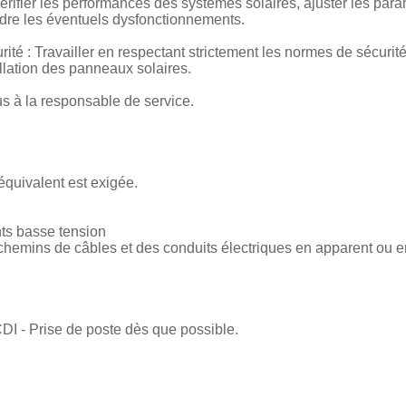
Vérifier les performances des systèmes solaires, ajuster les para
udre les éventuels dysfonctionnements.
té : Travailler en respectant strictement les normes de sécurité 
allation des panneaux solaires.
s à la responsable de service.
quivalent est exigée.
nts basse tension
s chemins de câbles et des conduits électriques en apparent ou 
DI - Prise de poste dès que possible.