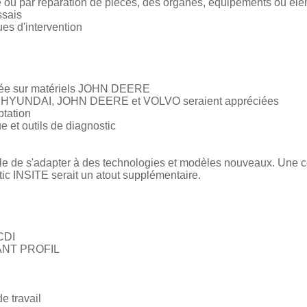
e ou par réparation de pièces, des organes, équipements ou él
ssais
ues d'intervention
gée sur matériels JOHN DEERE
s HYUNDAI, JOHN DEERE et VOLVO seraient appréciées
ptation
 et outils de diagnostic
able de s'adapter à des technologies et modèles nouveaux. Une
ic INSITE serait un atout supplémentaire.
 CDI
VANT PROFIL
de travail