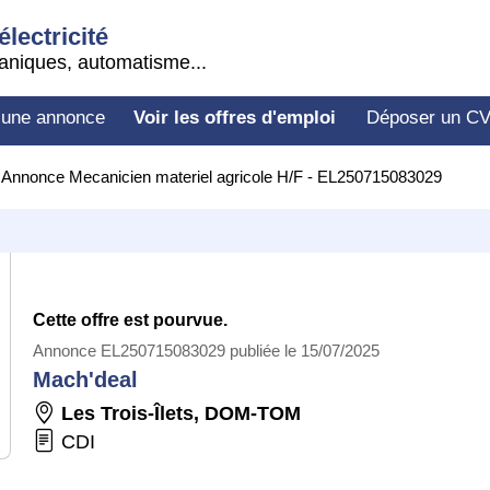
électricité
aniques, automatisme...
 une annonce
Voir les offres d'emploi
Déposer un C
>
Annonce Mecanicien materiel agricole H/F - EL250715083029
Cette offre est pourvue.
Annonce EL250715083029 publiée le 15/07/2025
Mach'deal
Les Trois-Îlets
,
DOM-TOM
CDI