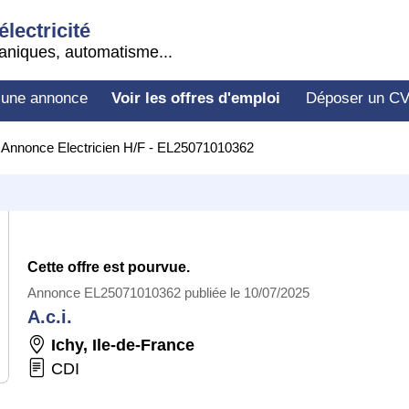
électricité
aniques, automatisme...
 une annonce
Voir les offres d'emploi
Déposer un C
>
Annonce Electricien H/F - EL25071010362
Cette offre est pourvue.
Annonce EL25071010362 publiée le 10/07/2025
A.c.i.
Ichy
,
Ile-de-France
CDI