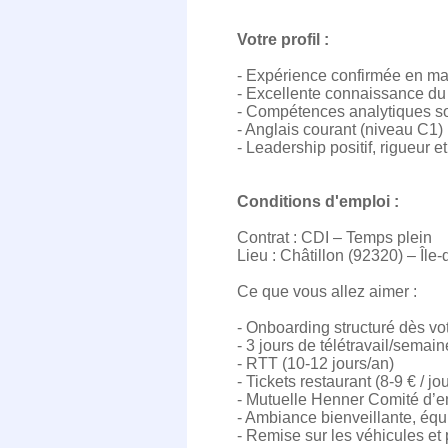
Votre profil :
- Expérience confirmée en ma
- Excellente connaissance du
- Compétences analytiques soli
- Anglais courant (niveau C1)
- Leadership positif, rigueur 
Conditions d'emploi :
Contrat : CDI – Temps plein
Lieu : Châtillon (92320) – Île
Ce que vous allez aimer :
- Onboarding structuré dès vot
- 3 jours de télétravail/semain
- RTT (10-12 jours/an)
- Tickets restaurant (8-9 € / jou
- Mutuelle Henner Comité d’e
- Ambiance bienveillante, éq
- Remise sur les véhicules et 