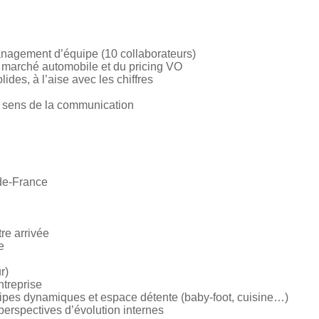
nagement d’équipe (10 collaborateurs)
 marché automobile et du pricing VO
des, à l’aise avec les chiffres
et sens de la communication
-de-France
re arrivée
e
r)
ntreprise
uipes dynamiques et espace détente (baby-foot, cuisine…)
perspectives d’évolution internes