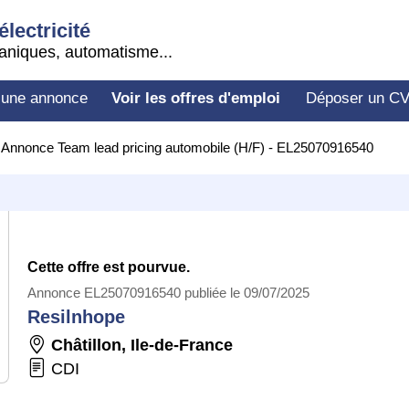
électricité
aniques, automatisme...
 une annonce
Voir les offres d'emploi
Déposer un C
>
Annonce Team lead pricing automobile (H/F) - EL25070916540
Cette offre est pourvue.
Annonce EL25070916540 publiée le 09/07/2025
Resilnhope
Châtillon
,
Ile-de-France
CDI