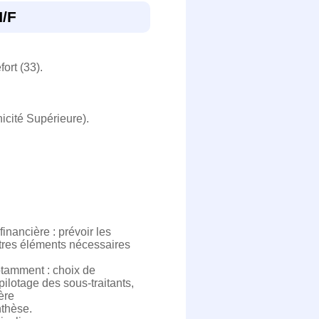
H/F
ort (33).
icité Supérieure).
inancière : prévoir les
utres éléments nécessaires
notamment : choix de
ilotage des sous-traitants,
ère
nthèse.