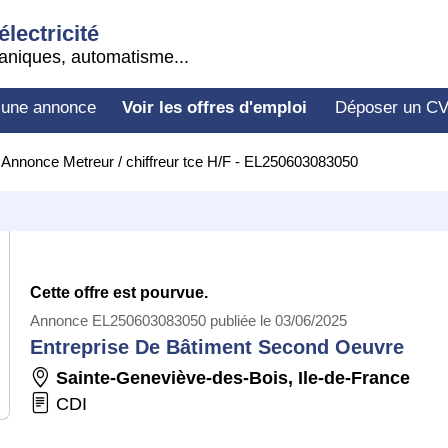
électricité
aniques, automatisme...
 une annonce
Voir les offres d'emploi
Déposer un C
>
Annonce Metreur / chiffreur tce H/F - EL250603083050
Cette offre est pourvue.
Annonce EL250603083050 publiée le 03/06/2025
Entreprise De Bâtiment Second Oeuvre
Sainte-Geneviève-des-Bois
,
Ile-de-France
CDI