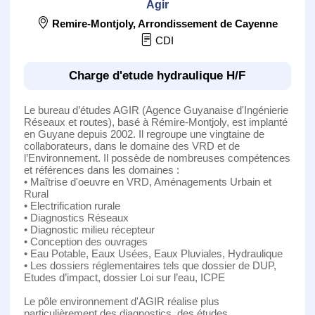
Agir
Remire-Montjoly
,
Arrondissement de Cayenne
CDI
Charge d'etude hydraulique H/F
Le bureau d’études AGIR (Agence Guyanaise d'Ingénierie
Réseaux et routes), basé à Rémire-Montjoly, est implanté
en Guyane depuis 2002. Il regroupe une vingtaine de
collaborateurs, dans le domaine des VRD et de
l’Environnement. Il possède de nombreuses compétences
et références dans les domaines :
• Maîtrise d'oeuvre en VRD, Aménagements Urbain et
Rural
• Electrification rurale
• Diagnostics Réseaux
• Diagnostic milieu récepteur
• Conception des ouvrages
• Eau Potable, Eaux Usées, Eaux Pluviales, Hydraulique
• Les dossiers réglementaires tels que dossier de DUP,
Etudes d’impact, dossier Loi sur l’eau, ICPE
Le pôle environnement d'AGIR réalise plus
particulièrement des diagnostics, des études