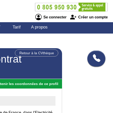
Se connecter
Créer un compte
V
Tarif
A propos
Retour à la CVthèque
ntrat
tenir
les
coordonnées
de ce profil
le de France, dans l'Electricité