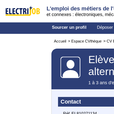
L'emploi des métiers de l'
et connexes : électroniques, méc
Sourcer un profil
Déposer
Accueil
>
Espace CVthèque
>
CV E
Elève
alter
1 à 3 ans d'
Contact
Réf. EL810271134