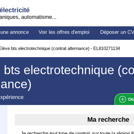
électricité
aniques, automatisme...
 une annonce
Voir les offres d'emploi
Déposer un C
lève bts electrotechnique (contrat alternance) - EL810271134
 bts electrotechnique (co
nance)
expérience
Ob
Ma recherche
Je recherche tout type de contrat, sur toute la région I