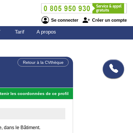
Se connecter
Créer un compte
V
Tarif
A propos
Retour à la CVthèque
tenir
les
coordonnées
de ce profil
e, dans le Bâtiment.