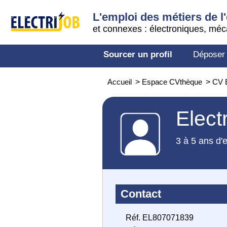
L'emploi des métiers de l'
et connexes : électroniques, méc
Sourcer un profil
Déposer
Accueil
>
Espace CVthèque
>
CV E
Elect
3 à 5 ans d'
Contact
Réf. EL807071839