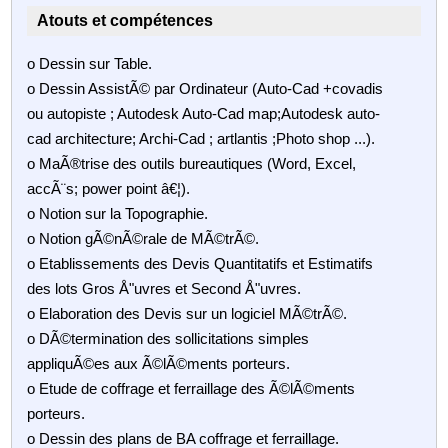
Atouts et compétences
o Dessin sur Table.
o Dessin AssistÃ© par Ordinateur (Auto-Cad +covadis
ou autopiste ; Autodesk Auto-Cad map;Autodesk auto-
cad architecture; Archi-Cad ; artlantis ;Photo shop ...).
o MaÃ®trise des outils bureautiques (Word, Excel,
accÃ¨s; power point â€¦).
o Notion sur la Topographie.
o Notion gÃ©nÃ©rale de MÃ©trÃ©.
o Etablissements des Devis Quantitatifs et Estimatifs
des lots Gros Å"uvres et Second Å"uvres.
o Elaboration des Devis sur un logiciel MÃ©trÃ©.
o DÃ©termination des sollicitations simples
appliquÃ©es aux Ã©lÃ©ments porteurs.
o Etude de coffrage et ferraillage des Ã©lÃ©ments
porteurs.
o Dessin des plans de BA coffrage et ferraillage.