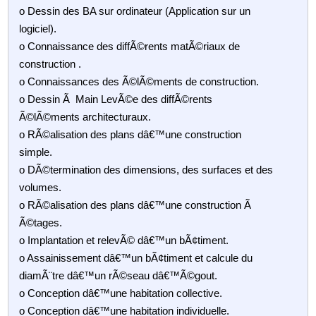
o Dessin des BA sur ordinateur (Application sur un
logiciel).
o Connaissance des diffÃ©rents matÃ©riaux de
construction .
o Connaissances des Ã©lÃ©ments de construction.
o Dessin Ã Main LevÃ©e des diffÃ©rents
Ã©lÃ©ments architecturaux.
o RÃ©alisation des plans dâ€™une construction
simple.
o DÃ©termination des dimensions, des surfaces et des
volumes.
o RÃ©alisation des plans dâ€™une construction Ã
Ã©tages.
o Implantation et relevÃ© dâ€™un bÃ¢timent.
o Assainissement dâ€™un bÃ¢timent et calcule du
diamÃ¨tre dâ€™un rÃ©seau dâ€™Ã©gout.
o Conception dâ€™une habitation collective.
o Conception dâ€™une habitation individuelle.