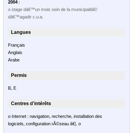
2004
:
o stage dâ€™un mois sein de la municipalitã©
dâ€™agadir c.u.a.
Langues
Français
Anglais
Arabe
Permis
B, E
Centres d'intérêts
o Internet : navigation, recherche, installation des
logiciels, configuration rÃ©seau â€¦. o