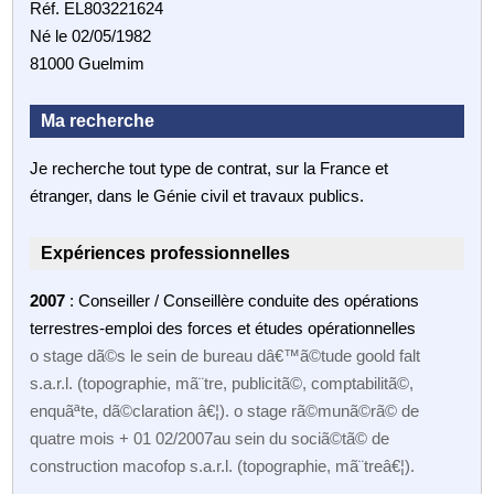
Réf. EL803221624
Né le 02/05/1982
81000 Guelmim
Ma recherche
Je recherche tout type de contrat, sur la France et
étranger, dans le Génie civil et travaux publics.
Expériences professionnelles
2007
: Conseiller / Conseillère conduite des opérations
terrestres-emploi des forces et études opérationnelles
o stage dã©s le sein de bureau dâ€™ã©tude goold falt
s.a.r.l. (topographie, mã¨tre, publicitã©, comptabilitã©,
enquãªte, dã©claration â€¦). o stage rã©munã©rã© de
quatre mois + 01 02/2007au sein du sociã©tã© de
construction macofop s.a.r.l. (topographie, mã¨treâ€¦).