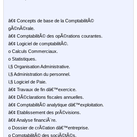
â€¢ Concepts de base de la ComptabilitÃ©
gÃ©nÃ©rale.
â€¢ ComptabilitÃ© des opÃ©rations courantes.
â€¢ Logiciel de comptabilitÃ©.
o Calculs Commerciaux.
o Statistiques.
ï‚§ Organisation Administrative.
ï‚§ Administration du personnel.
ï‚§ Logiciel de Paie.
â€¢ Travaux de fin dâ€™exercice.
â€¢ DÃ©clarations fiscales annuelles.
â€¢ ComptabilitÃ© analytique dâ€™exploitation.
â€¢ Etablissement des prÃ©visions.
â€¢ Analyse financiÃ¨re.
o Dossier de crÃ©ation dâ€™entreprise.
o ComptabilitÃ© des sociÃ©tÃ©s.