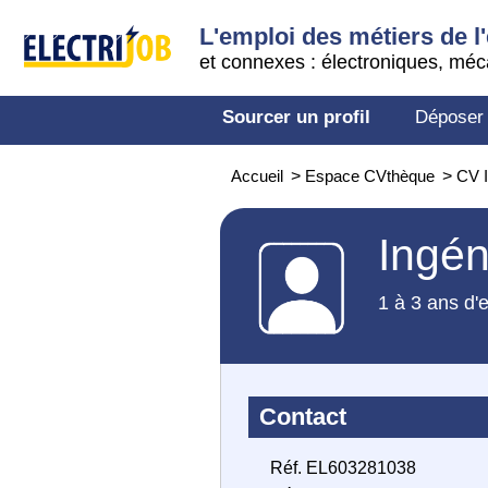
L'emploi des métiers de l'
et connexes : électroniques, méc
Sourcer un profil
Déposer
Accueil
>
Espace CVthèque
>
CV I
Ingén
1 à 3 ans d'
Contact
Réf. EL603281038