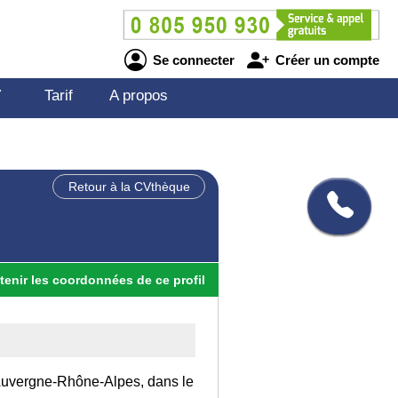
Se connecter
Créer un compte
V
Tarif
A propos
Retour à la CVthèque
tenir
les
coordonnées
de ce profil
n Auvergne-Rhône-Alpes, dans le