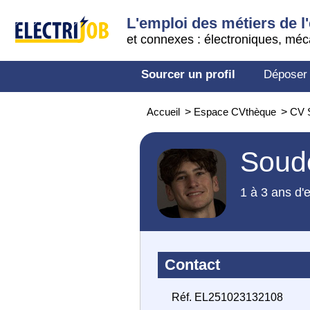
L'emploi des métiers de l'
et connexes : électroniques, méc
Sourcer un profil
Déposer
Accueil
>
Espace CVthèque
>
CV 
Soud
1 à 3 ans d'
Contact
Réf. EL251023132108