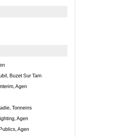
gen
ubil, Buzet Sur Tarn
nterim, Agen
Badie, Tonneins
ighting, Agen
Publics, Agen