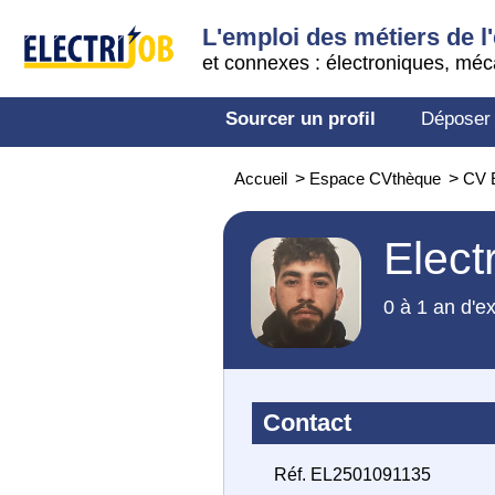
L'emploi des métiers de l'
et connexes : électroniques, méc
Sourcer un profil
Déposer
Accueil
>
Espace CVthèque
>
CV E
Elect
0 à 1 an d'e
Contact
Réf. EL2501091135