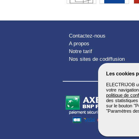
Contactez-nous
A propos
Notre tarif
Nos sites de codiffusion
Les cookies p
ELECTRIJOB util
votre navigatio
politique de conf
des statistiques
sur le bouton "P
"Paramètres des