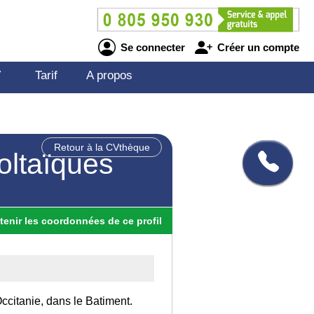
Se connecter
Créer un compte
V
Tarif
A propos
Retour à la CVthèque
voltaïques
tenir
les
coordonnées
de ce profil
Occitanie, dans le Batiment.