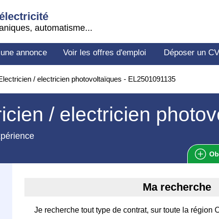
électricité
aniques, automatisme...
 une annonce
Voir les offres d'emploi
Déposer un C
lectricien / electricien photovoltaïques - EL2501091135
ricien / electricien photo
xpérience
Ob
Ma recherche
Je recherche tout type de contrat, sur toute la région 