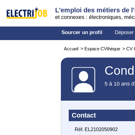
L'emploi des métiers de l'
et connexes : électroniques, méc
Sourcer un profil
Déposer
Accueil
>
Espace CVthèque
>
CV C
Condu
5 à 10 ans d
Contact
Réf. EL2102050902