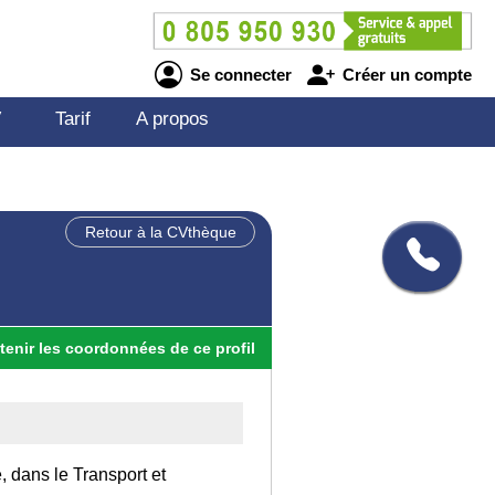
Se connecter
Créer un compte
V
Tarif
A propos
Retour à la CVthèque
tenir
les
coordonnées
de ce profil
, dans le Transport et