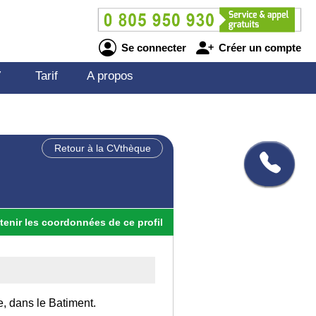
Se connecter
Créer un compte
V
Tarif
A propos
Retour à la CVthèque
tenir
les
coordonnées
de ce profil
e, dans le Batiment.