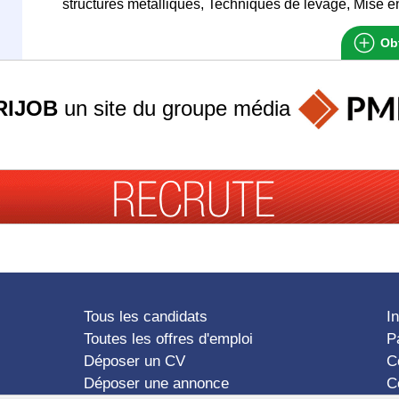
structures métalliques, Techniques de levage, Mise en
Obt
RIJOB
un site du groupe
média
Tous les candidats
I
Toutes les offres d'emploi
P
Déposer un CV
C
Déposer une annonce
C