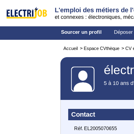
L'emploi des métiers de l'
et connexes : électroniques, méc
Sourcer un profil
Déposer
Accueil
>
Espace CVthèque
>
CV é
élect
5 à 10 ans d
Contact
Réf. EL2005070655