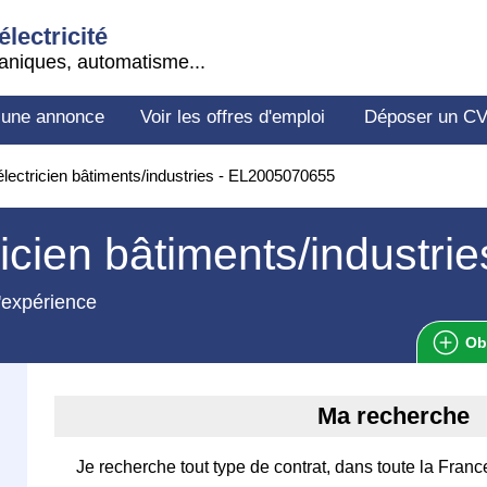
électricité
aniques, automatisme...
 une annonce
Voir les offres d'emploi
Déposer un C
lectricien bâtiments/industries - EL2005070655
ricien bâtiments/industrie
'expérience
Ob
Ma recherche
Je recherche tout type de contrat, dans toute la Franc