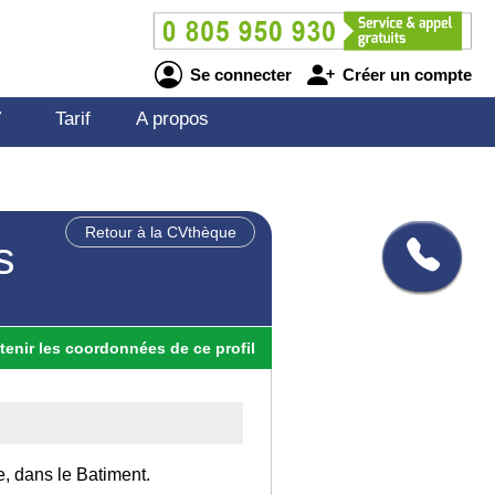
Se connecter
Créer un compte
V
Tarif
A propos
Retour à la CVthèque
s
tenir
les
coordonnées
de ce profil
e, dans le Batiment.