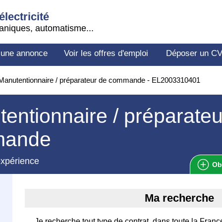
électricité
aniques, automatisme...
 une annonce
Voir les offres d'emploi
Déposer un C
anutentionnaire / préparateur de commande - EL2003310401
entionnaire / préparateu
mande
expérience
Ob
Ma recherche
Je recherche tout type de contrat, dans toute la Franc