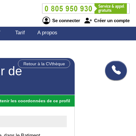
Se connecter
Créer un compte
V
Tarif
A propos
Retour à la CVthèque
r de
tenir
les
coordonnées
de ce profil
e, dans le Batiment.