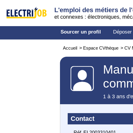
L'emploi des métiers de l'
et connexes : électroniques, méc
Sourcer un profil
Déposer
Accueil
>
Espace CVthèque
>
CV M
Manut
com
1 à 3 ans d'
Contact
Réf. EL2003310401