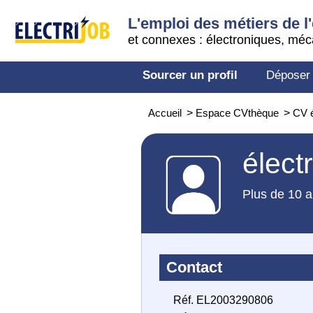
L'emploi des métiers de l'
et connexes : électroniques, méc
Sourcer un profil
Déposer
Accueil
>
Espace CVthèque
>
CV é
élect
Plus de 10 a
Contact
Réf. EL2003290806