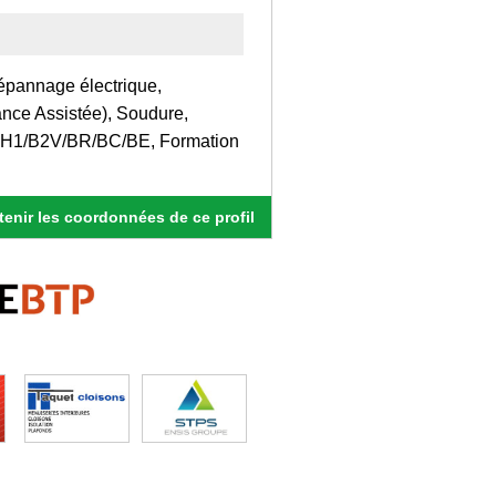
Dépannage électrique,
ance Assistée), Soudure,
que H1/B2V/BR/BC/BE, Formation
enir les coordonnées de ce profil