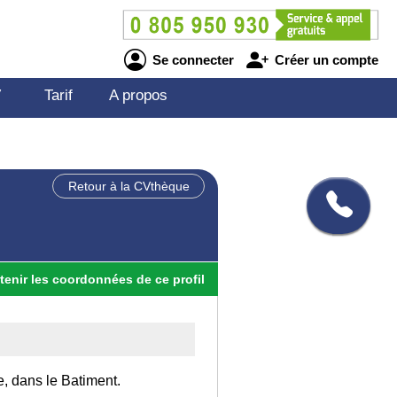
Se connecter
Créer un compte
V
Tarif
A propos
Retour à la CVthèque
tenir
les
coordonnées
de ce profil
e, dans le Batiment.