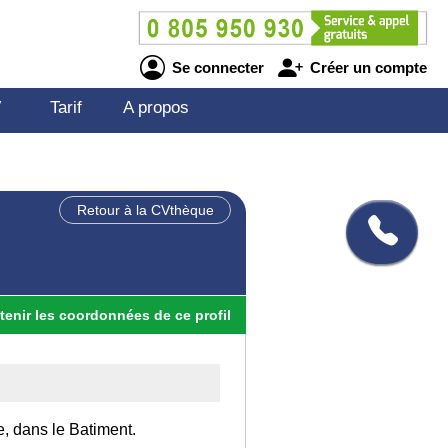
Se connecter
Créer un compte
V
Tarif
A propos
Retour à la CVthèque
tenir
les
coordonnées
de ce profil
e, dans le Batiment.