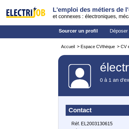
L'emploi des métiers de l'
et connexes : électroniques, méc
Sourcer un profil
Déposer
Accueil
>
Espace CVthèque
>
CV é
élect
0 à 1 an d'e
Contact
Réf. EL2003130615