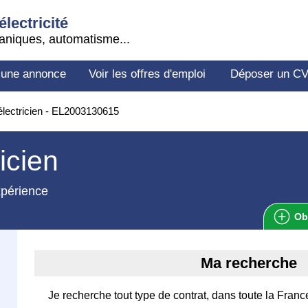
électricité
aniques, automatisme...
 une annonce
Voir les offres d'emploi
Déposer un C
lectricien - EL2003130615
ricien
xpérience
Ob
Ma recherche
Je recherche tout type de contrat, dans toute la Franc