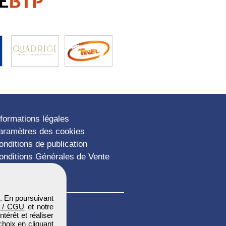
nformations légales
aramètres des cookies
onditions de publication
onditions Générales de Vente
lan du site
. En poursuivant
 / CGU
et notre
térêt et réaliser
choix en cliquant