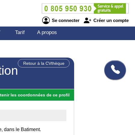
Se connecter
Créer un compte
V
Tarif
A propos
Retour à la CVthèque
tion
tenir
les
coordonnées
de ce profil
e, dans le Batiment.