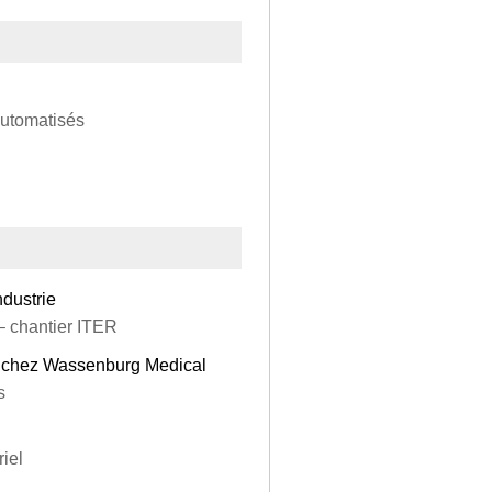
utomatisés
dustrie
– chantier ITER
t chez Wassenburg Medical
s
iel