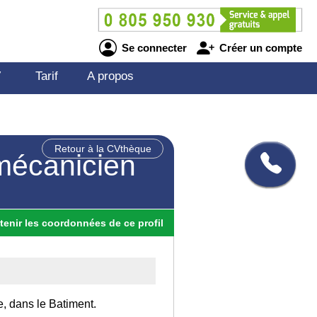
Se connecter
Créer un compte
V
Tarif
A propos
Retour à la CVthèque
mécanicien
tenir
les
coordonnées
de ce profil
e, dans le Batiment.