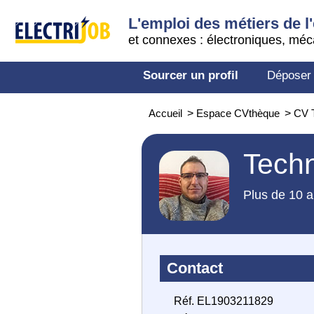
L'emploi des métiers de l'
et connexes : électroniques, méc
Sourcer un profil
Déposer
Accueil
>
Espace CVthèque
>
CV T
Techn
Plus de 10 a
Contact
Réf. EL1903211829