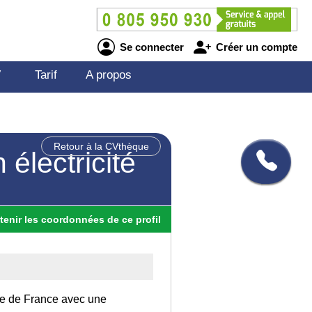
Se connecter
Créer un compte
V
Tarif
A propos
Retour à la CVthèque
électricité
tenir
les
coordonnées
de ce profil
 Ile de France avec une