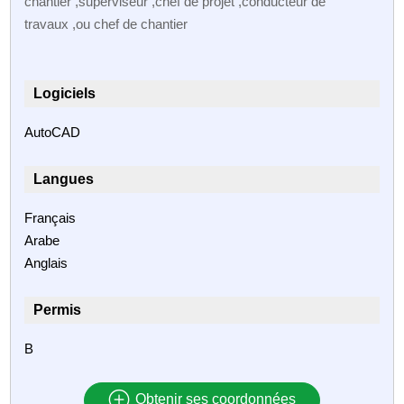
chantier ,superviseur ,chef de projet ,conducteur de
travaux ,ou chef de chantier
Logiciels
AutoCAD
Langues
Français
Arabe
Anglais
Permis
B
Obtenir ses coordonnées