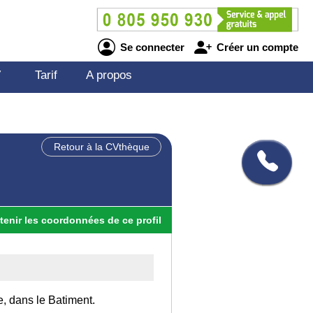
Se connecter
Créer un compte
V
Tarif
A propos
Retour à la CVthèque
tenir
les
coordonnées
de ce profil
e, dans le Batiment.