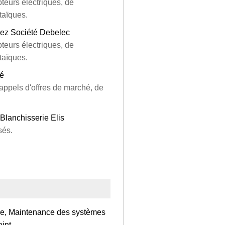
teurs électriques, de
taïques.
hez Société Debelec
teurs électriques, de
taïques.
té
appels d'offres de marché, de
Blanchisserie Elis
sés.
que, Maintenance des systèmes
oint