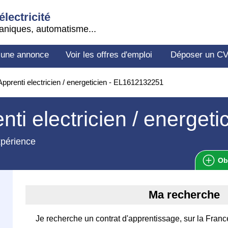
électricité
aniques, automatisme...
 une annonce
Voir les offres d'emploi
Déposer un C
pprenti electricien / energeticien - EL1612132251
nti electricien / energeti
xpérience
Ob
Ma recherche
Je recherche un contrat d'apprentissage, sur la France 