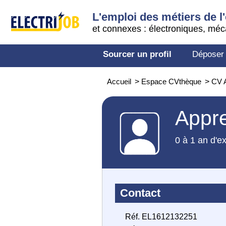
L'emploi des métiers de l'
et connexes : électroniques, méc
Sourcer un profil
Déposer
Accueil
>
Espace CVthèque
>
CV A
Appre
0 à 1 an d'e
Contact
Réf. EL1612132251