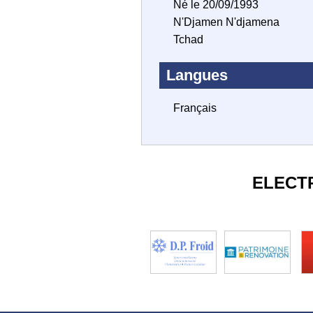
Né le 20/09/1993
N'Djamen N'djamena
Tchad
Langues
Français
ELECT