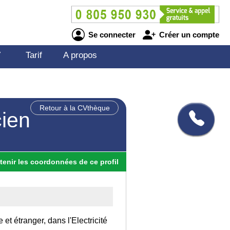
Se connecter
Créer un compte
V
Tarif
A propos
Retour à la CVthèque
cien
tenir
les
coordonnées
de ce profil
et étranger, dans l'Electricité