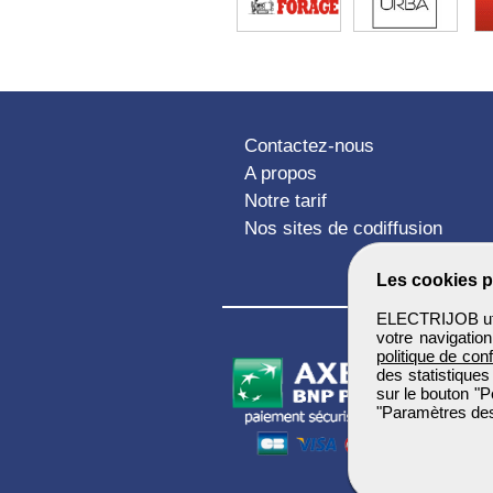
Contactez-nous
A propos
Notre tarif
Nos sites de codiffusion
Les cookies p
ELECTRIJOB util
votre navigatio
politique de conf
des statistiques
sur le bouton "P
"Paramètres des