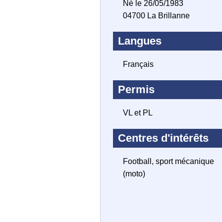
Né le 26/05/1983
04700 La Brillanne
Langues
Français
Permis
VL et PL
Centres d'intérêts
Football, sport mécanique
(moto)