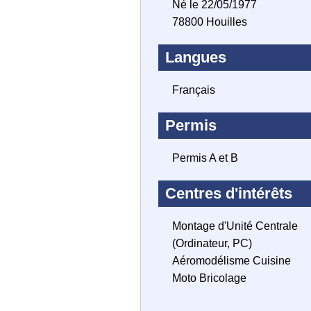
Né le 22/05/1977
78800 Houilles
Langues
Français
Permis
Permis A et B
Centres d'intérêts
Montage d'Unité Centrale
(Ordinateur, PC)
Aéromodélisme Cuisine
Moto Bricolage