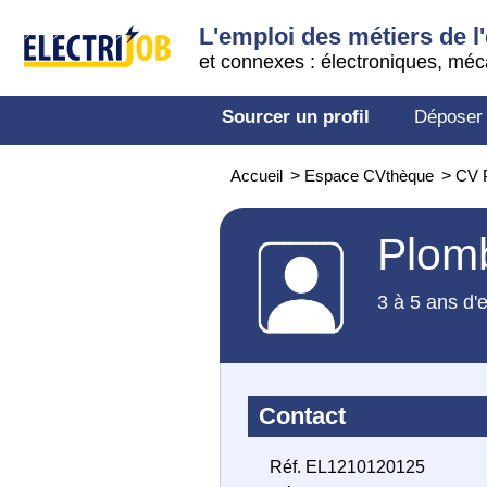
L'emploi des métiers de l'
et connexes : électroniques, méc
Sourcer un profil
Déposer
Accueil
>
Espace CVthèque
>
CV 
Plom
3 à 5 ans d'
Contact
Réf. EL1210120125