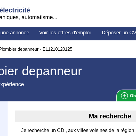
électricité
aniques, automatisme...
 une annonce
Voir les offres d'emploi
Déposer un C
Plombier depanneur - EL1210120125
bier depanneur
expérience
Ob
Ma recherche
Je recherche un CDI, aux villes voisines de la région