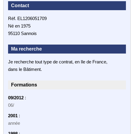
Contact
Réf. EL1206051709
Né en 1975
95110 Sannois
Ma recherche
Je recherche tout type de contrat, en Ile de France,
dans le Bâtiment.
Formations
09/2012
:
06/
2001
:
année
1998
: