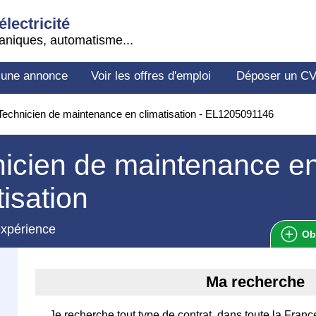
électricité
aniques, automatisme...
 une annonce
Voir les offres d'emploi
Déposer un C
echnicien de maintenance en climatisation - EL1205091146
icien de maintenance e
tisation
expérience
Ob
Ma recherche
Je recherche tout type de contrat, dans toute la Franc