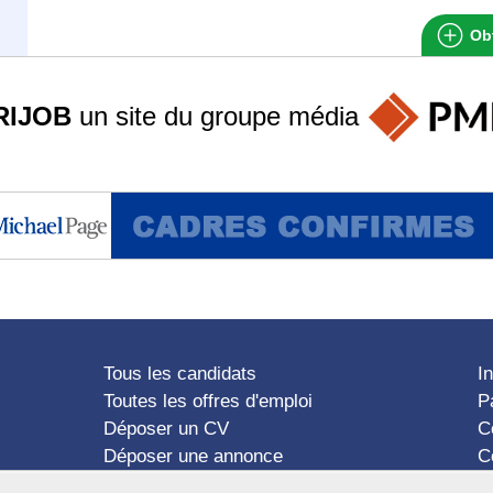
Obt
RIJOB
un site du groupe
média
Tous les candidats
I
Toutes les offres d'emploi
P
Déposer un CV
C
Déposer une annonce
C
Témoignages utilisateurs
P