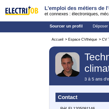
L'emploi des métiers de l'
et connexes : électroniques, méc
Sourcer un profil
Déposer
Accueil
>
Espace CVthèque
>
CV T
Techn
clima
3 à 5 ans d'
Contact
Réf. EL1205091146