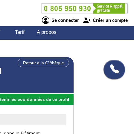
Se connecter
Créer un compte
V
Tarif
A propos
Retour à la CVthèque
n
tenir
les
coordonnées
de ce profil
e, dans le Bâtiment.