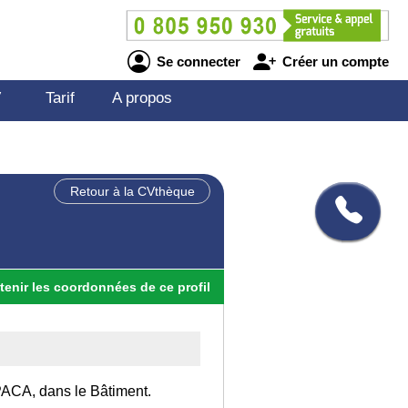
Se connecter
Créer un compte
V
Tarif
A propos
Retour à la CVthèque
tenir
les
coordonnées
de ce profil
 PACA, dans le Bâtiment.