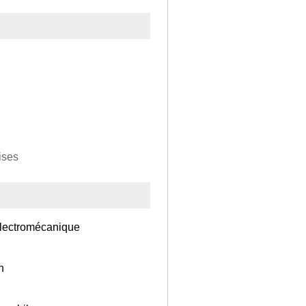
ises
électromécanique
n