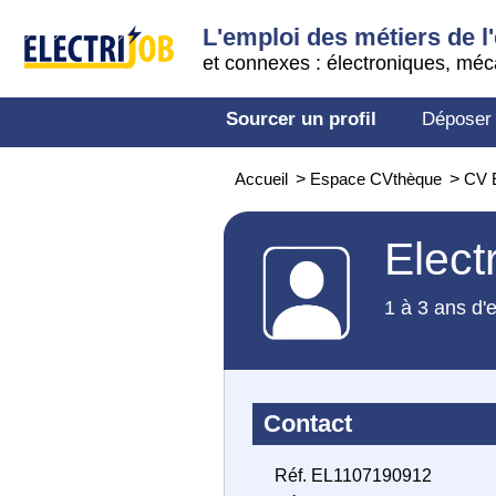
L'emploi des métiers de l'
et connexes : électroniques, méc
Sourcer un profil
Déposer
Accueil
>
Espace CVthèque
>
CV E
Elect
1 à 3 ans d'
Contact
Réf. EL1107190912