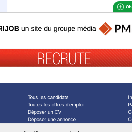
Obt
RIJOB
un site du groupe
média
Tous les candidats
I
Toutes les offres d'emploi
P
Déposer un CV
C
Déposer une annonce
C
Témoignages utilisateurs
P