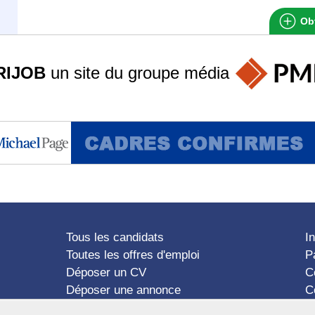
Obt
RIJOB
un site du groupe
média
Tous les candidats
I
Toutes les offres d'emploi
P
Déposer un CV
C
Déposer une annonce
C
Témoignages utilisateurs
P