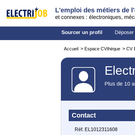
L'emploi des métiers de l'
et connexes : électroniques, méc
Sourcer un profil
Déposer
Accueil
>
Espace CVthèque
>
CV E
Elect
Plus de 10 a
Contact
Réf. EL1012311608