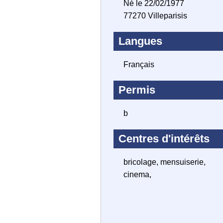
Né le 22/02/1977
77270 Villeparisis
Langues
Français
Permis
b
Centres d'intérêts
bricolage, mensuiserie,
cinema,