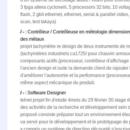
3 fpga altera cycloneiii, 5 processors 32 bits, 10 volta
flash, 2 gbit ethernet, ethernet, serial & parallel video
scan, test takaya)
/ -
: Contrôleur / Contrôleuse en métrologie dimension
des métaux
projet tachymètre re design de deux instruments de m
(tachymètres industriels ca1725/ pour chauvin arnoux
composants actifs (processeur, contrôleur d'affichage
l'ancien design et suite la demande client de rajouter
d'améliorer l'autonomie et la performance (processeur
même aspect mécanique du produit.
/ -
: Software Designer
telnet projet fin d'etude 4mois du 29 février 30 stage 
des activités de la recherche et développement sein de 
proposé consiste préparer tout un environnement élec
va servir pour le développement et le prototypage d
y compris un système de direction découplé s'inscriv