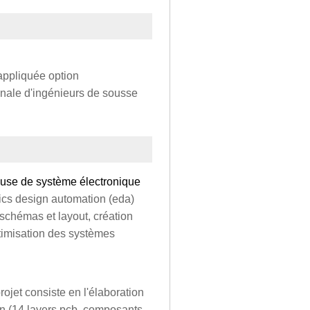
appliquée option
onale d'ingénieurs de sousse
use de système électronique
nics design automation (eda)
 schémas et layout, création
timisation des systèmes
ojet consiste en l'élaboration
n (14 layers pcb, composants,