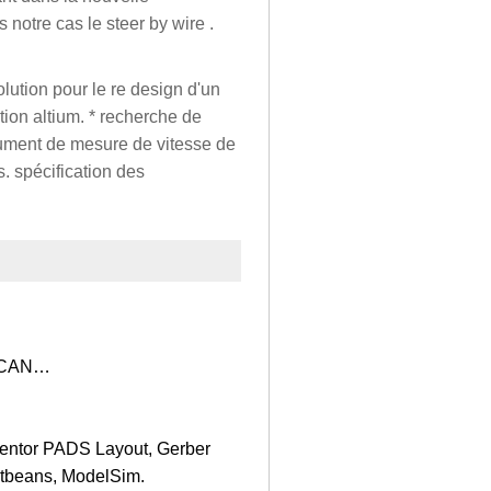
notre cas le steer by wire .
lution pour le re design d'un
ption altium. * recherche de
trument de mesure de vitesse de
. spécification des
, CAN…
Mentor PADS Layout, Gerber
etbeans, ModelSim.