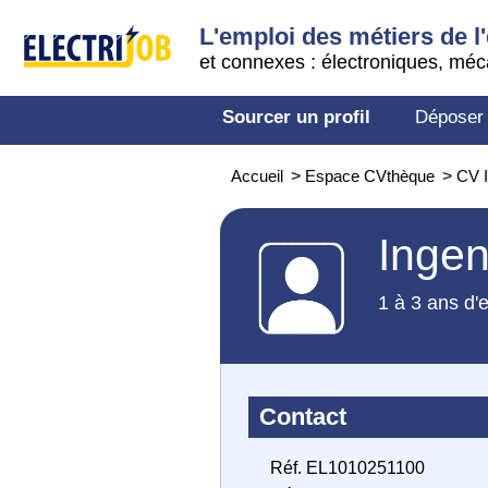
L'emploi des métiers de l'
et connexes : électroniques, méc
Sourcer un profil
Déposer
Accueil
>
Espace CVthèque
>
CV I
Ingen
1 à 3 ans d'
Contact
Réf. EL1010251100