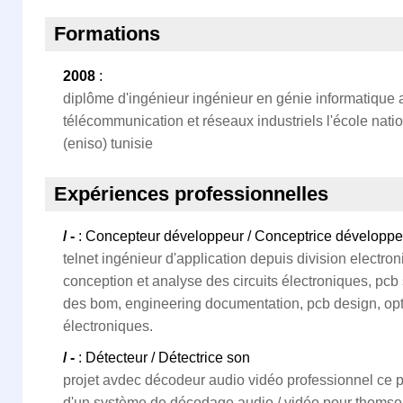
Formations
2008
:
diplôme d'ingénieur ingénieur en génie informatique 
télécommunication et réseaux industriels l'école nati
(eniso) tunisie
Expériences professionnelles
/ -
: Concepteur développeur / Conceptrice développe
telnet ingénieur d'application depuis division electro
conception et analyse des circuits électroniques, pcb
des bom, engineering documentation, pcb design, op
électroniques.
/ -
: Détecteur / Détectrice son
projet avdec décodeur audio vidéo professionnel ce pr
d'un système de décodage audio / vidéo pour thomso