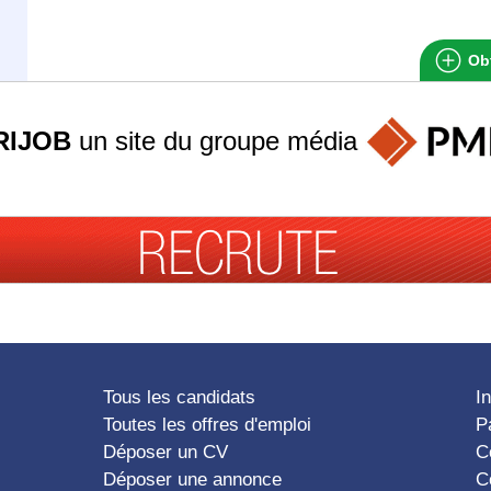
Obt
RIJOB
un site du groupe
média
Tous les candidats
I
Toutes les offres d'emploi
P
Déposer un CV
C
Déposer une annonce
C