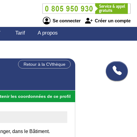
Se connecter
Créer un compte
V
Tarif
A propos
Retour à la CVthèque
tenir
les
coordonnées
de ce profil
anger, dans le Bâtiment.