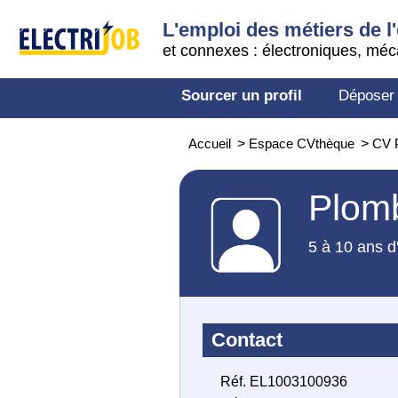
L'emploi des métiers de l'
et connexes : électroniques, méc
Sourcer un profil
Déposer
Accueil
>
Espace CVthèque
>
CV 
Plom
5 à 10 ans d
Contact
Réf. EL1003100936