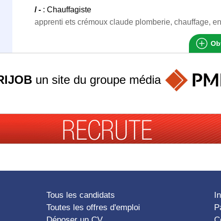
/ -
: Chauffagiste
apprenti ets crémoux claude plomberie, chauffage, en
Obt
RIJOB
un site du groupe
média
Tous les candidats
I
Toutes les offres d'emploi
P
Déposer un CV
C