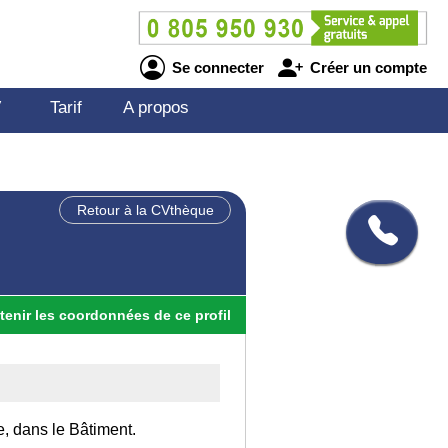
Se connecter
Créer un compte
V
Tarif
A propos
Retour à la CVthèque
tenir
les
coordonnées
de ce profil
e, dans le Bâtiment.