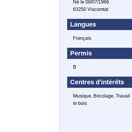
Né le 08/07/1966
63250 Viscomtat
Langues
Français
Permis
B
Centres d'intérêts
Musique, Bricolage, Travail
le bois