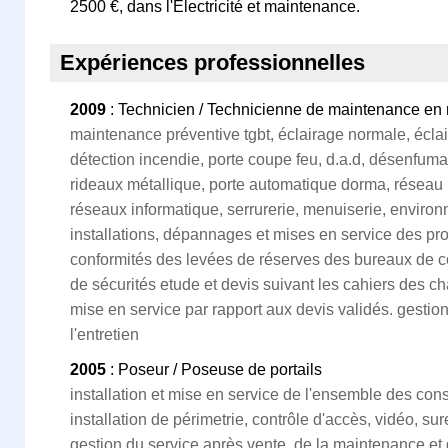
2500 €, dans l'Electricité et maintenance.
Expériences professionnelles
2009
: Technicien / Technicienne de maintenance en
maintenance préventive tgbt, éclairage normale, éclai
détection incendie, porte coupe feu, d.a.d, désenfum
rideaux métallique, porte automatique dorma, réseau r
réseaux informatique, serrurerie, menuiserie, environn
installations, dépannages et mises en service des pro
conformités des levées de réserves des bureaux de co
de sécurités etude et devis suivant les cahiers des cha
mise en service par rapport aux devis validés. gestion
l'entretien
2005
: Poseur / Poseuse de portails
installation et mise en service de l'ensemble des const
installation de périmetrie, contrôle d'accès, vidéo, su
gestion du service après vente, de la maintenance e