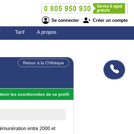
Se connecter
Créer un compte
V
Tarif
A propos
Retour à la CVthèque
tenir
les
coordonnées
de ce profil
rémunération entre 2000 et