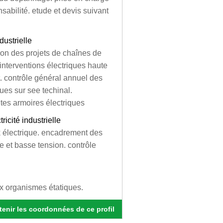
sabilité. etude et devis suivant
ustrielle
ion des projets de chaînes de
interventions électriques haute
t. contrôle général annuel des
ques sur see techinal.
entes armoires électriques
cité industrielle
 électrique. encadrement des
te et basse tension. contrôle
ux organismes étatiques.
enir les coordonnées de ce profil